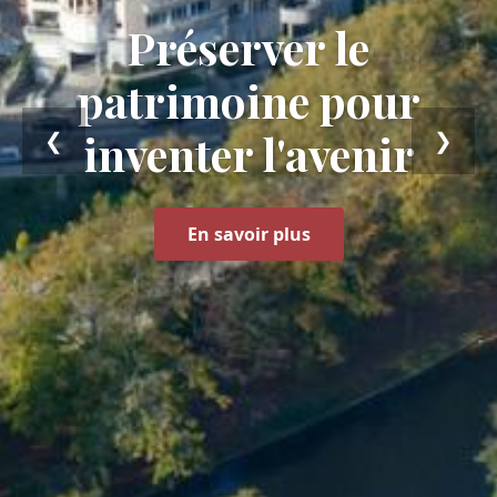
Préserver le
patrimoine pour
inventer l’avenir
❮
❯
En savoir plus