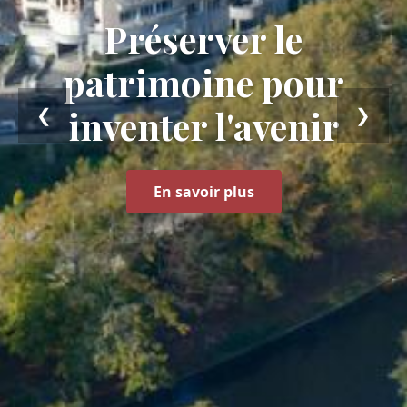
Préserver le
patrimoine pour
inventer l’avenir
❮
❯
En savoir plus