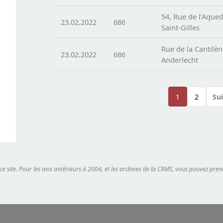
54, Rue de l'Aque
23.02.2022
686
Saint-Gilles
Rue de la Cantilè
23.02.2022
686
Anderlecht
Pagination
1
2
Sui
Page
Page
 ce site. Pour les avis antérieurs à 2004, et les archives de la CRMS, vous pouvez pr