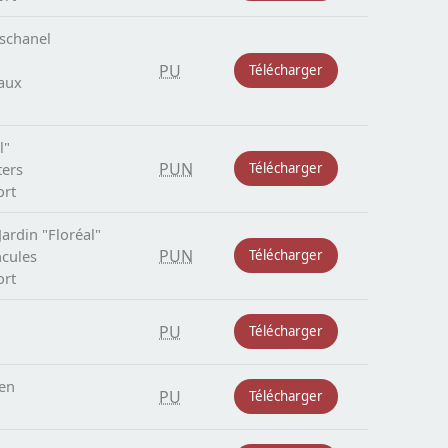
schanel
PU
Télécharger
eaux
l"
PUN
ters
Télécharger
ort
Jardin "Floréal"
PUN
ncules
Télécharger
ort
PU
Télécharger
en
PU
Télécharger