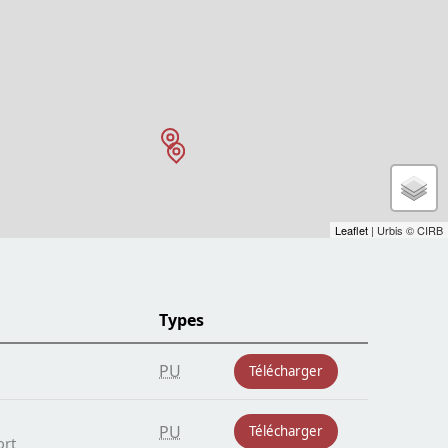
Leaflet
| Urbis © CIRB
Types
PU
Télécharger
PU
Télécharger
ort