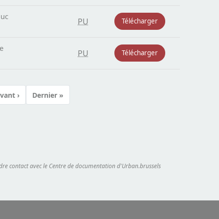
duc
PU
Télécharger
ne
PU
Télécharger
vant ›
Dernier »
Page suivante
Dernière page
endre contact avec le Centre de documentation d'Urban.brussels