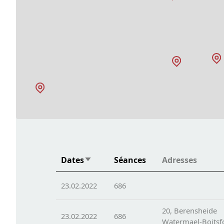
Dates
Séances
Adresses
Trier par ordre croissant
23.02.2022
686
20, Berensheide
23.02.2022
686
Watermael-Boitsf