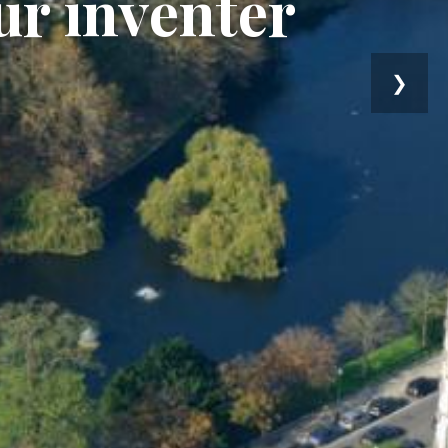
ur inventer
❯