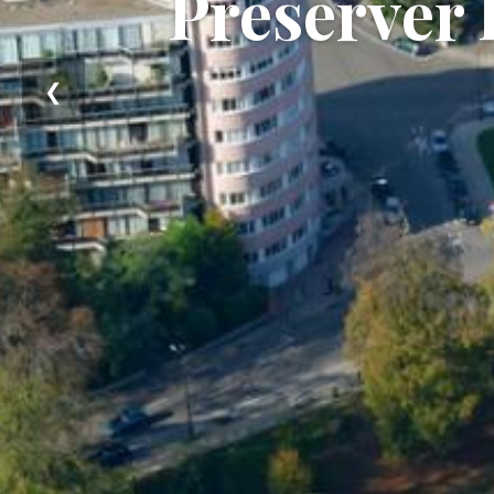
Préserver 
❮