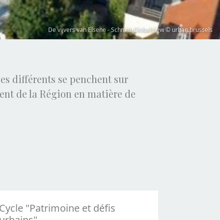
Hospice Pacheco – Wim Robberechts © Urban.brussels
nes différents se penchent sur
ent de la Région en matière de
Cycle "Patrimoine et défis
urbains"