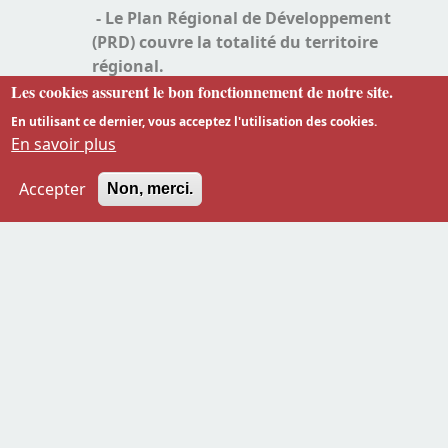
- Le Plan Régional de Développement
(PRD) couvre la totalité du territoire
régional.
Les cookies assurent le bon fonctionnement de notre site.
- Les Plans Communaux de
En utilisant ce dernier, vous acceptez l'utilisation des cookies.
Développement (PCD) couvrent la
En savoir plus
totalité du territoire communal.
Accepter
Non, merci.
Les plans réglementaires
[URB]
Ces plans déterminent et spatialisent les
fonctions (habitat, bureau, espaces
verts…) qui peuvent s’implanter dans les
différents quartiers. Ils comportent des
prescriptions graphiques (zones) et
littérales (ce qui peut être fait dans