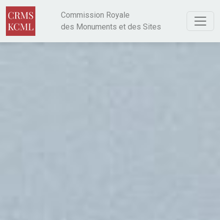
Aller au contenu principal
Commission Royale
des Monuments et des Sites