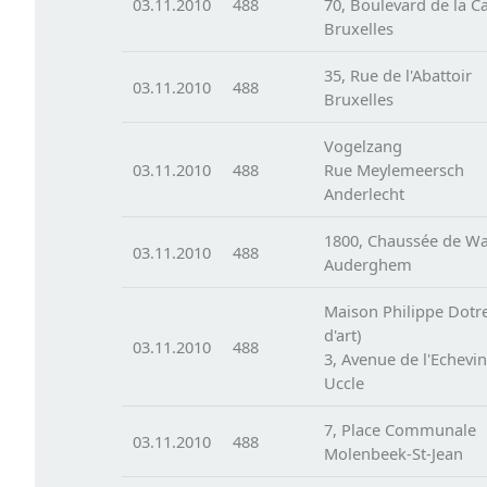
03.11.2010
488
70, Boulevard de la 
Bruxelles
35, Rue de l'Abattoir
03.11.2010
488
Bruxelles
Vogelzang
03.11.2010
488
Rue Meylemeersch
Anderlecht
1800, Chaussée de W
03.11.2010
488
Auderghem
Maison Philippe Dotr
d'art)
03.11.2010
488
3, Avenue de l'Echevi
Uccle
7, Place Communale
03.11.2010
488
Molenbeek-St-Jean