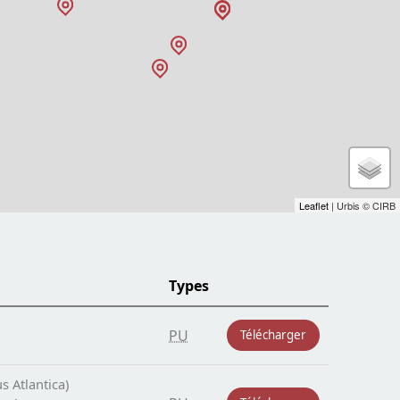
Leaflet
| Urbis © CIRB
Types
PU
Télécharger
s Atlantica)