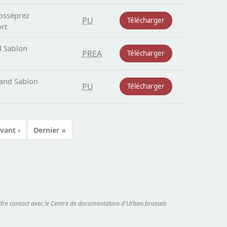
Fosséprez
PU
Télécharger
rt
d Sablon
PREA
Télécharger
rand Sablon
PU
Télécharger
vant ›
Dernier »
Page suivante
Dernière page
endre contact avec le Centre de documentation d'Urban.brussels