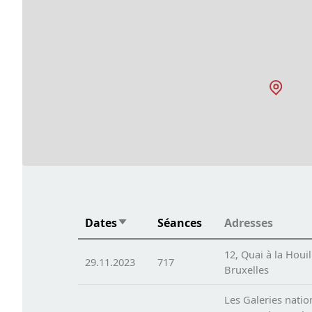
Dates
Séances
Adresses
Trier par ordre croissant
12, Quai à la Houil
29.11.2023
717
Bruxelles
Les Galeries natio