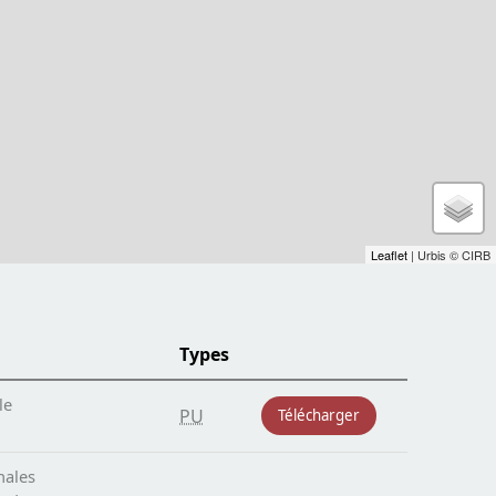
Leaflet
| Urbis © CIRB
Types
le
PU
Télécharger
nales