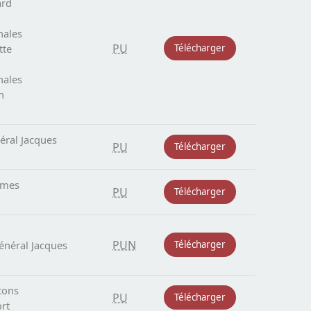
ard
nales
PU
tte
Télécharger
nales
n
éral Jacques
PU
Télécharger
imes
PU
Télécharger
PUN
énéral Jacques
Télécharger
tons
PU
Télécharger
rt