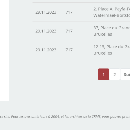
2, Place A. Payfa-
29.11.2023
717
Watermael-Boitsfo
37, Place du Gran
29.11.2023
717
Bruxelles
12-13, Place du G
29.11.2023
717
Bruxelles
Pagination
1
2
Sui
Page
Page
 ce site. Pour les avis antérieurs à 2004, et les archives de la CRMS, vous pouvez pr