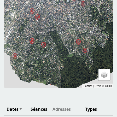
Leaflet
| Urbis © CIRB
Dates
Séances
Adresses
Types
Trier par ordre croissant