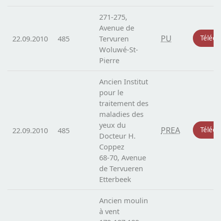
271-275,
Avenue de
PU
22.09.2010
485
Tervuren
Téléch
Woluwé-St-
Pierre
Ancien Institut
pour le
traitement des
maladies des
yeux du
PREA
22.09.2010
485
Téléch
Docteur H.
Coppez
68-70, Avenue
de Tervueren
Etterbeek
Ancien moulin
à vent