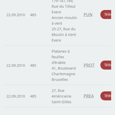
179-187,189,
Rue du Tilleul
Evere
PUN
22.09.2010
485
Téléch
Ancien moulin
à vent
25-27, Rue du
Moulin à Vent
Evere
Platanes à
feuilles
d'érable
PROT
22.09.2010
485
Téléch
41, Boulevard
Charlemagne
Bruxelles
27, Rue
PREA
22.09.2010
485
Américaine
Téléch
Saint-Gilles