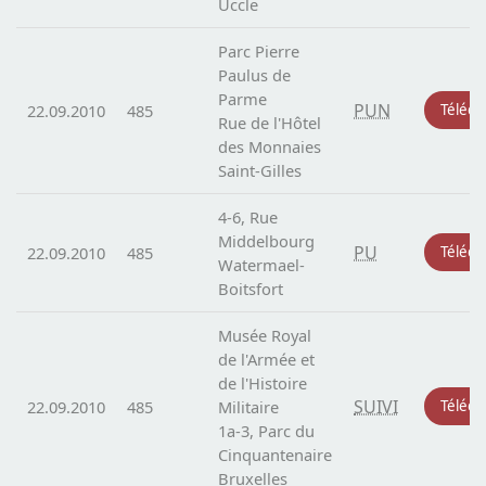
Uccle
Parc Pierre
Paulus de
Parme
PUN
22.09.2010
485
Téléch
Rue de l'Hôtel
des Monnaies
Saint-Gilles
4-6, Rue
Middelbourg
PU
22.09.2010
485
Téléch
Watermael-
Boitsfort
Musée Royal
de l'Armée et
de l'Histoire
SUIVI
22.09.2010
485
Militaire
Téléch
1a-3, Parc du
Cinquantenaire
Bruxelles