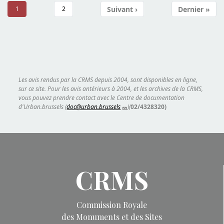
Pagination
Suivant ›
Dernier »
1
2
Page
Page
Page suivante
Dernière 
Les avis rendus par la CRMS depuis 2004, sont disponibles en ligne,
sur ce site. Pour les avis antérieurs à 2004, et les archives de la CRMS,
vous pouvez prendre contact avec le Centre de documentation
d'Urban.brussels (
doc@urban.brussels
)(
02/4328320)
CRMS
Commission Royale
des Monuments et des Sites