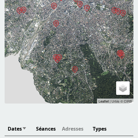
Leaflet
| Urbis © CIRB
Dates
Séances
Adresses
Types
Trier par ordre croissant