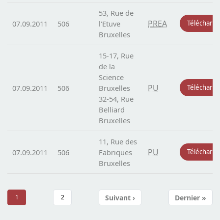
53, Rue de
PREA
07.09.2011
506
l'Etuve
Télécharg
Bruxelles
15-17, Rue
de la
Science
PU
07.09.2011
506
Bruxelles
Télécharg
32-54, Rue
Belliard
Bruxelles
11, Rue des
PU
07.09.2011
506
Fabriques
Télécharg
Bruxelles
Pagination
Suivant ›
Dernier »
1
2
Page
Page
Page suivante
Dernière 